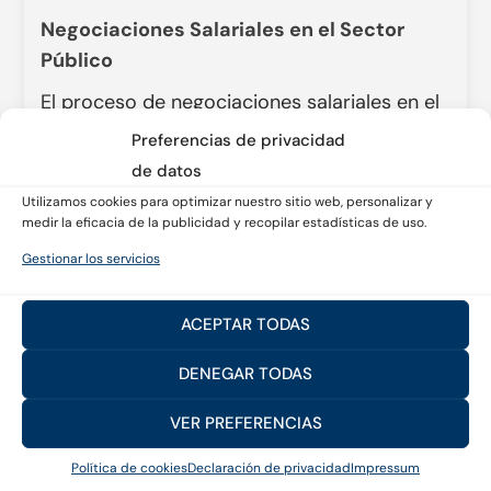
Negociaciones Salariales en el Sector
Público
El proceso de negociaciones salariales en el
sector público es un aspecto fundamental
Preferencias de privacidad
para la estabilidad económica y laboral de ...
de datos
Utilizamos cookies para optimizar nuestro sitio web, personalizar y
Leer Más
medir la eficacia de la publicidad y recopilar estadísticas de uso.
Gestionar los servicios
ACEPTAR TODAS
DENEGAR TODAS
VER PREFERENCIAS
Política de cookies
Declaración de privacidad
Impressum