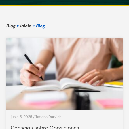
Blog
»
Inicio
»
Blog
junio 5, 2025
/
Tatiana Darvich
Consejos sobre Oposiciones