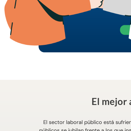
El mejor 
El sector laboral público está sufri
públicos se jubilan frente a los que i