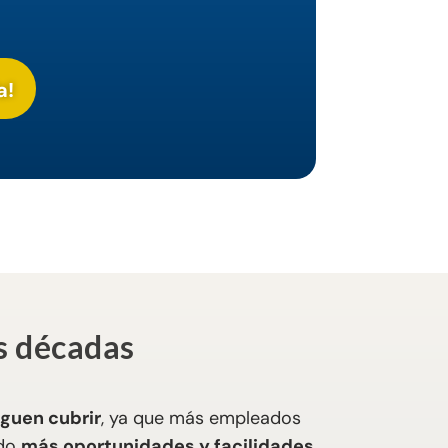
a!
as décadas
iguen cubrir
, ya que más empleados
ndo
más oportunidades y facilidades