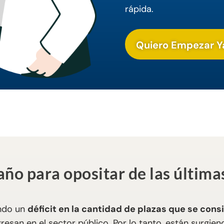
rápida.
Quiero Empezar Y
año para opositar de las últim
endo un
déficit en la cantidad de plazas que se cons
ngresan en el sector público. Por lo tanto, están surgie