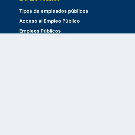
Tipos de empleados públicos
Acceso al Empleo Público
Empleos Públicos
Ofertas de Empleo Público
OEP 2024
RECURSOS
Hacer Cuestionario
Noticias
Blog y Artículos
SOBRE NOSOTROS
Nuestra experta