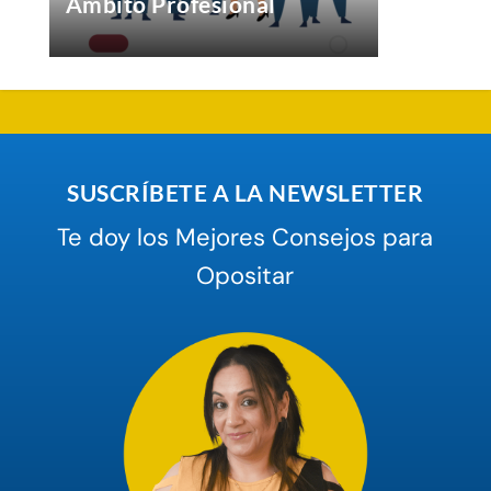
Ámbito Profesional
SUSCRÍBETE A LA NEWSLETTER
Te doy los Mejores Consejos para
Opositar