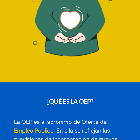
¿QUÉ ES LA OEP?
La OEP es el acrónimo de
Oferta de
Empleo Público
.
En ella se reflejan las
previsiones de incorporación de nuevos