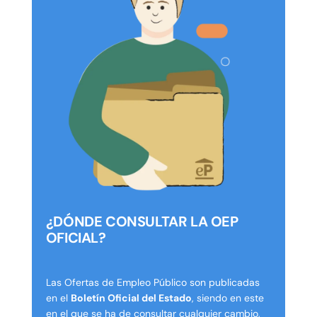
¿DÓNDE CONSULTAR LA OEP
OFICIAL?
Las Ofertas de Empleo Público son publicadas
en el
Boletín Oficial del Estado
, siendo en este
en el que se ha de consultar cualquier cambio,