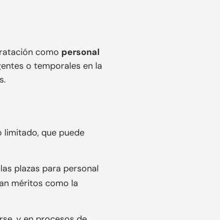
ntratación como
personal
gentes o temporales en la
s.
o limitado, que puede
las plazas para personal
ran méritos como la
rse, y en procesos de