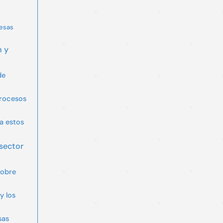
esas
n y
de
rocesos
a estos
sector
sobre
y los
sas