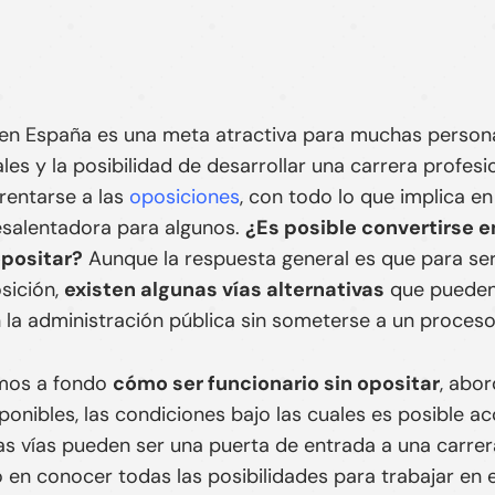
»
¿Cómo ser funcionario sin opositar?
en España es una meta atractiva para muchas persona
ales y la posibilidad de desarrollar una carrera profesi
frentarse a las
oposiciones
, con todo lo que implica e
salentadora para algunos.
¿Es posible convertirse e
opositar?
Aunque la respuesta general es que para ser
sición,
existen algunas vías alternativas
que pueden 
 la administración pública sin someterse a un proceso 
emos a fondo
cómo ser funcionario sin opositar
, abor
ponibles, las condiciones bajo las cuales es posible a
s vías pueden ser una puerta de entrada a una carrer
o en conocer todas las posibilidades para trabajar en e