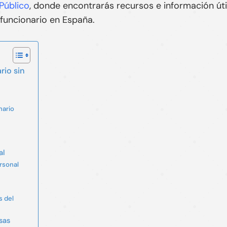
Público
, donde encontrarás recursos e información úti
funcionario en España.
rio sin
nario
al
rsonal
s del
sas