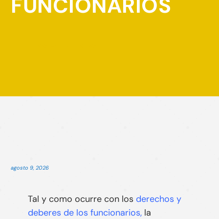
FUNCIONARIOS
E
Leer Artículo entero
Inicio
»
Blog
»
Condiciones de los empleados públicos
»
Todo lo que debes saber sobre la Jubilación de los
funcionarios
agosto 9, 2026
Tal y como ocurre con los
derechos y
deberes de los funcionarios
,
la